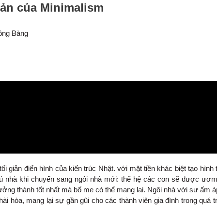
giản của Minimalism
ồng Bàng
i giản điển hình của kiến trúc Nhật. với mặt tiền khác biệt tạo hình 
 nhà khi chuyển sang ngôi nhà mới: thế hệ các con sẽ được ươ
rưởng thành tốt nhất mà bố mẹ có thể mang lại. Ngôi nhà với sự ấm á
 hài hòa, mang lại sự gần gũi cho các thành viên gia đình trong quá t