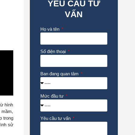
YÊU CẦU TƯ
VẤN
Họ và tên
Số điện thoại
Ban đang quan tâm
Mức đầu tư
từ hình
m mầm,
p trong
Yêu cầu tư vấn
rình sử