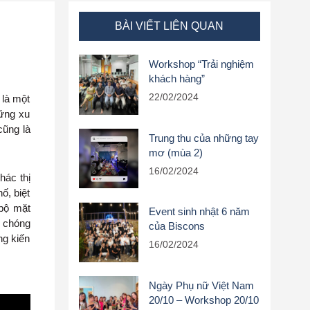
BÀI VIẾT LIÊN QUAN
Workshop “Trải nghiệm
khách hàng”
22/02/2024
 là một
hững xu
cũng là
Trung thu của những tay
mơ (mùa 2)
16/02/2024
hác thị
ố, biệt
 bộ mặt
Event sinh nhật 6 năm
h chóng
của Biscons
ng kiến
16/02/2024
Ngày Phụ nữ Việt Nam
20/10 – Workshop 20/10