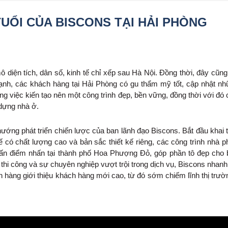
UỔI CỦA BISCONS TẠI HẢI PHÒNG
 diện tích, dân số, kinh tế chỉ xếp sau Hà Nội. Đồng thời, đây cũng
 mạnh, các khách hàng tại Hải Phòng có gu thẩm mỹ tốt, cập nhật n
ong việc kiến tạo nên một công trình đẹp, bền vững, đồng thời với đó 
 dựng nhà ở.
ướng phát triển chiến lược của ban lãnh đạo Biscons. Bắt đầu khai t
có chất lượng cao và bản sắc thiết kế riêng, các công trình nhà ph
u ấn điểm nhấn tại thành phố Hoa Phượng Đỏ, góp phần tô đẹp cho
h thi công và sự chuyên nghiệp vượt trội trong dịch vụ, Biscons nhan
h hàng giới thiệu khách hàng mới cao, từ đó sớm chiếm lĩnh thị trườ