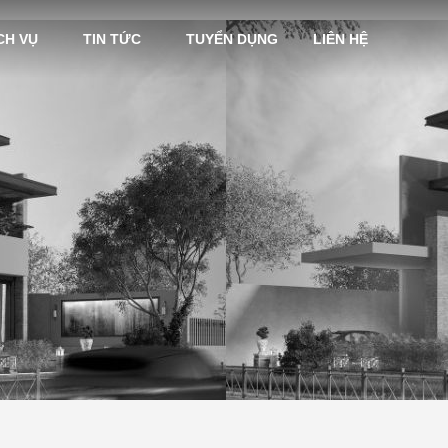
CH VỤ
TIN TỨC
TUYỂN DỤNG
LIÊN HỆ