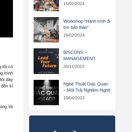
16/02/2024
Workshop “Hành trình đi
tìm bản thân”
16/02/2024
BISCONS –
MANAGEMENT
TRAINEE
 tôi có
20/11/2023
g trình
tôi dày
Nghệ Thuật Giác Quan
 đến kí
– Một Trải Nghiệm Nghệ
Thuật Của Biscons
18/04/2023
úng tôi