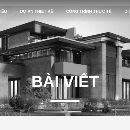
HIỆU
DỰ ÁN THIẾT KẾ
CÔNG TRÌNH THỰC TẾ
DỊ
BÀI VIẾT