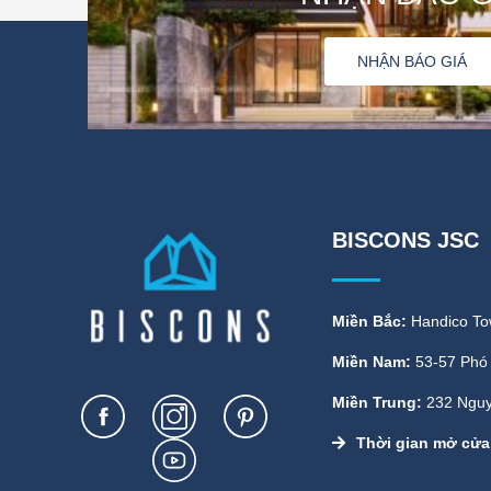
NHẬN BÁO GIÁ
BISCONS JSC
Miền Bắc:
Handico To
Mễ Trì, Nam Từ Liêm,
Miền Nam:
53-57 Phó 
Phường Bến Thành, Qu
Miền Trung:
232 Nguy
HCM
Phường An Hải Nam, 
Thời gian mở cửa
Trà, Đà Nẵng
18h00 kể cả thứ 7 