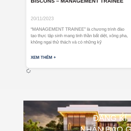
BISCONS – MANAGEMENT TRAINEE
20/11/2023
“MANAGEMENT TRAINEE” là chương trình đào
tạo thực tập sinh mang tinh thần bất diệt, xông pha,
không ngại thử thách và có những kỹ
XEM THÊM +
ĐĂNG KÍ
NHẬN BÁO G