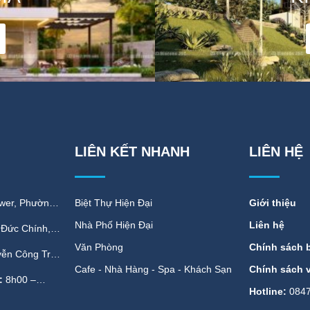
LIÊN KẾT NHANH
LIÊN HỆ
wer, Phường
Biệt Thự Hiện Đại
Giới thiệu
 Hà Nội
Nhà Phố Hiện Đại
Liên hệ
Đức Chính,
ận 1, TP.
Văn Phòng
Chính sách 
ễn Công Trứ,
Quận Sơn
Cafe - Nhà Hàng - Spa - Khách Sạn
Chính sách 
:
8h00 –
Hotline:
0847
và Chủ nhật.