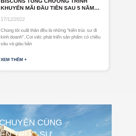
BISCONS TUNG CHƯƠNG TRÌNH
KHUYẾN MÃI ĐẦU TIÊN SAU 5 NĂM
THÀNH LẬP
17/12/2022
Chúng tôi xuất thân đều là những “kiến trúc sư đi
kinh doanh”. Coi việc phát triển sản phẩm có chiều
sâu và giàu bản
XEM THÊM +
 CHUYỆN CÙNG
IẾN TRÚC SƯ