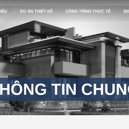
HIỆU
DỰ ÁN THIẾT KẾ
CÔNG TRÌNH THỰC TẾ
DỊ
HÔNG TIN CHU