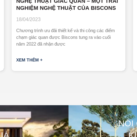
NGHỆ THUẬT GIÁC QUAN – MỘT TRẢI
NGHIỆM NGHỆ THUẬT CỦA BISCONS
18/04/2023
Chương trình ưu đãi thiết kế và thi công các điểm
chạm giác quan được Biscons tung ra vào cuối
năm 2022 đã nhận được
XEM THÊM +
NÓI
IÁ
K