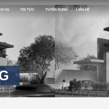
CH VỤ
TIN TỨC
TUYỂN DỤNG
LIÊN HỆ
NG