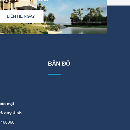
LIÊN HỆ NGAY
BẢN ĐỒ
bảo mật
và quy định
466868