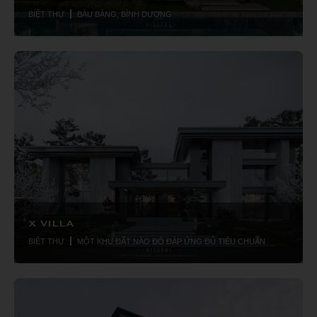
CHỐN XÔ BỒ
BIỆT THỰ
BÀU BÀNG, BÌNH DƯƠNG
X VILLA
BIỆT THỰ
MỘT KHU ĐẤT NÀO ĐÓ ĐÁP ỨNG ĐỦ TIÊU CHUẨN TẠI HUẾ HO