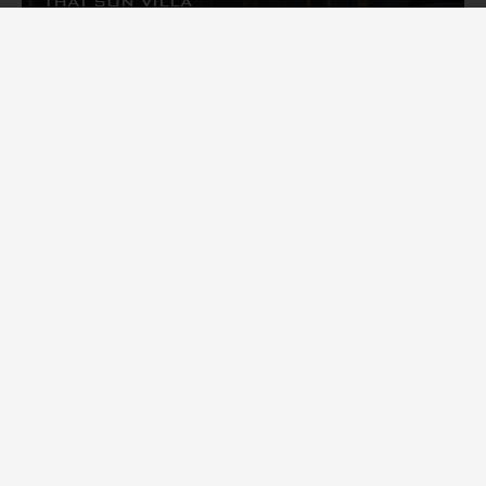
THAI SON VILLA
BIỆT THỰ
DƯƠNG KINH, HẢI PHÒNG
BWILLA – LỜI THÌ THẦM CỦA ĐÁ
BIỆT THỰ
CAO BẰNG