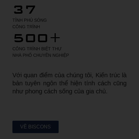
37
TỈNH PHỦ SÓNG
CÔNG TRÌNH
500+
CÔNG TRÌNH BIỆT THỰ
NHÀ PHỐ CHUYÊN NGHIỆP
Với quan điểm của chúng tôi, Kiến trúc là
bản tuyên ngôn thể hiện tính cách cũng
như phong cách sống của gia chủ.
Leder
du
efter
VỀ BISCONS
en