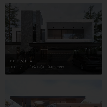
T.E.O VILLA
BIỆT THỰ
THỦ DẦU MỘT - BÌNH DƯƠNG