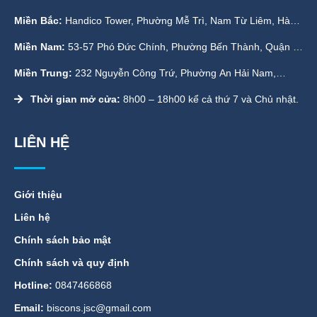
Miền Bắc:
Handico Tower, Phường Mễ Trì, Nam Từ Liêm, Hà
Nội
Miền Nam:
53-57 Phó Đức Chính, Phường Bến Thành, Quận 1,
TP. HCM
Miền Trung:
232 Nguyễn Công Trứ, Phường An Hải Nam,
Quận Sơn Trà, Đà Nẵng
Thời gian mở cửa:
8h00 – 18h00 kể cả thứ 7 và Chủ nhật.
LIÊN HỆ
Giới thiệu
Liên hệ
Chính sách bảo mật
Chính sách và quy định
Hotline:
0847466868
Email:
biscons.jsc@gmail.com