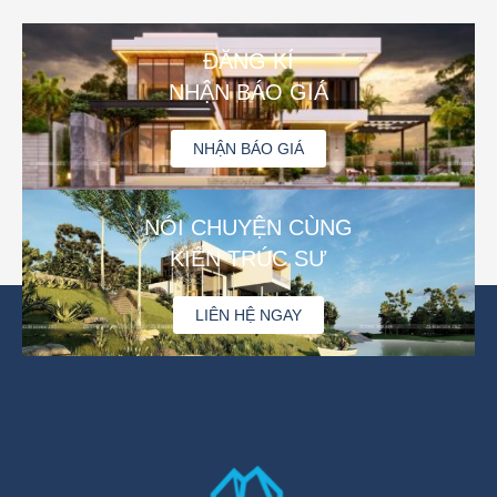
ĐĂNG KÍ
NHẬN BÁO GIÁ
NHẬN BÁO GIÁ
NÓI CHUYỆN CÙNG
KIẾN TRÚC SƯ
LIÊN HỆ NGAY