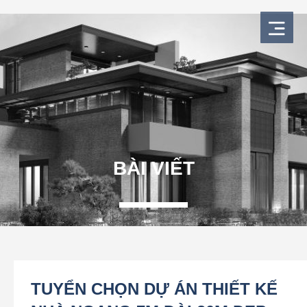
Nhảy
tới
nội
dung
BÀI VIẾT
TUYỂN CHỌN DỰ ÁN THIẾT KẾ