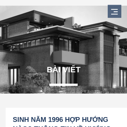
Nhảy
tới
nội
dung
BÀI VIẾT
SINH NĂM 1996 HỢP HƯỚNG