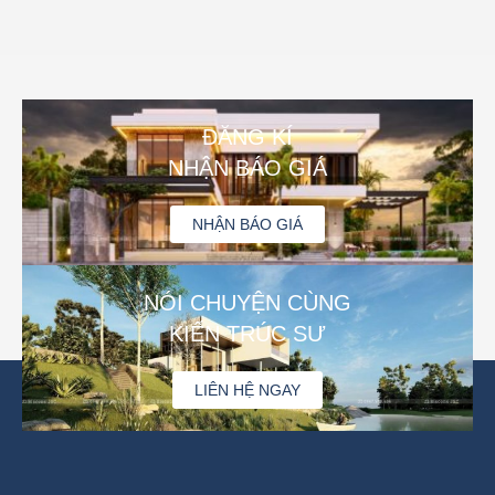
ĐĂNG KÍ
NHẬN BÁO GIÁ
NHẬN BÁO GIÁ
NÓI CHUYỆN CÙNG
KIẾN TRÚC SƯ
LIÊN HỆ NGAY