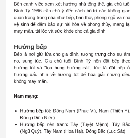
Bên cạnh việc xem xét hướng nhà tổng thể, gia chủ tuổi
Bính Tý 1996 cần chú ý đến cách bố trí các không gian
quan trọng trong nhà như bếp, bàn thờ, phòng ngủ và nhà
vệ sinh để đảm bảo sự hài hòa về phong thủy, mang lại
may mắn, tài lộc và sức khỏe cho cả gia đình.
Hướng bếp
Bếp là nơi giữ lửa cho gia đình, tượng trưng cho sự ấm
no, sung túc. Gia chủ tuổi Bính Tý nên đặt bếp theo
hướng tốt và “tọa hung hướng cát”, tức là đặt bếp ở
hướng xấu nhìn về hướng tốt để hóa giải những điều
không may mắn.
Nam mạng:
Hướng bếp tốt: Đông Nam (Phục Vị), Nam (Thiên Y),
Đông (Diên Niên)
Hướng bếp nên tránh: Tây (Tuyệt Mệnh), Tây Bắc
(Ngũ Quỷ), Tây Nam (Họa Hại), Đông Bắc (Lục Sát)