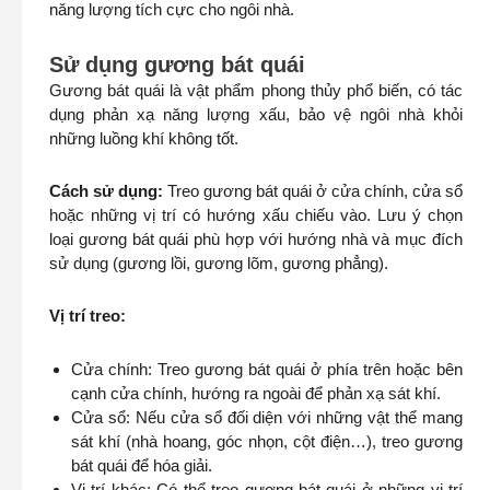
năng lượng tích cực cho ngôi nhà.
Sử dụng gương bát quái
Gương bát quái là vật phẩm phong thủy phổ biến, có tác
dụng phản xạ năng lượng xấu, bảo vệ ngôi nhà khỏi
những luồng khí không tốt.
Cách sử dụng:
Treo gương bát quái ở cửa chính, cửa sổ
hoặc những vị trí có hướng xấu chiếu vào. Lưu ý chọn
loại gương bát quái phù hợp với hướng nhà và mục đích
sử dụng (gương lồi, gương lõm, gương phẳng).
Vị trí treo:
Cửa chính: Treo gương bát quái ở phía trên hoặc bên
cạnh cửa chính, hướng ra ngoài để phản xạ sát khí.
Cửa sổ: Nếu cửa sổ đối diện với những vật thể mang
sát khí (nhà hoang, góc nhọn, cột điện…), treo gương
bát quái để hóa giải.
Vị trí khác: Có thể treo gương bát quái ở những vị trí