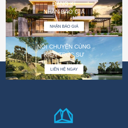
ĐĂNG KÍ
NHẬN BÁO GIÁ
NHẬN BÁO GIÁ
NÓI CHUYỆN CÙNG
KIẾN TRÚC SƯ
LIÊN HỆ NGAY