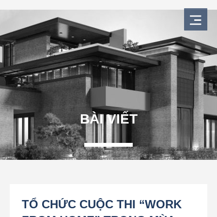
Nhảy
tới
nội
dung
BÀI VIẾT
TỔ CHỨC CUỘC THI “WORK