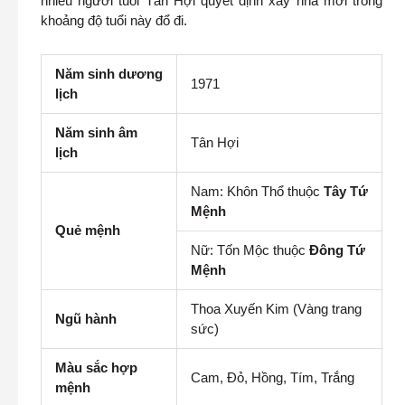
nhiều người tuổi Tân Hợi quyết định xây nhà mới trong
khoảng độ tuổi này đổ đi.
Năm sinh dương
1971
lịch
Năm sinh âm
Tân Hợi
lịch
Nam: Khôn Thổ thuộc
Tây Tứ
Mệnh
Quẻ mệnh
Nữ: Tốn Mộc thuộc
Đông Tứ
Mệnh
Thoa Xuyến Kim (Vàng trang
Ngũ hành
sức)
Màu sắc hợp
Cam, Đỏ, Hồng, Tím, Trắng
mệnh