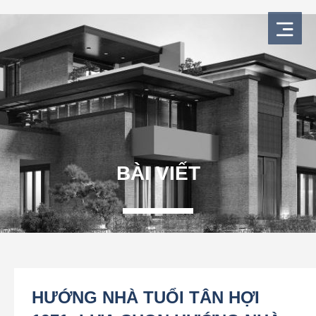
Nhảy
tới
nội
dung
BÀI VIẾT
HƯỚNG NHÀ TUỔI TÂN HỢI