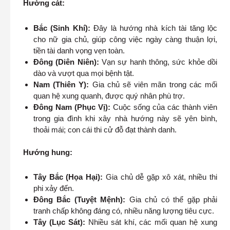
Hướng cát:
Bắc (Sinh Khí):
Đây là hướng nhà kích tài tăng lộc
cho nữ gia chủ, giúp công việc ngày càng thuận lợi,
tiền tài danh vọng vẹn toàn.
Đông (Diên Niên):
Vạn sự hanh thông, sức khỏe dồi
dào và vượt qua mọi bệnh tật.
Nam (Thiên Y):
Gia chủ sẽ viên mãn trong các mối
quan hệ xung quanh, được quý nhân phù trợ.
Đông Nam (Phục Vị):
Cuộc sống của các thành viên
trong gia đình khi xây nhà hướng này sẽ yên bình,
thoải mái; con cái thi cử đỗ đạt thành danh.
Hướng hung:
Tây Bắc (Họa Hại):
Gia chủ dễ gặp xô xát, nhiều thi
phi xảy đến.
Đông Bắc (Tuyệt Mệnh):
Gia chủ có thể gặp phải
tranh chấp không đáng có, nhiều năng lượng tiêu cực.
Tây (Lục Sát):
Nhiều sát khí, các mối quan hệ xung