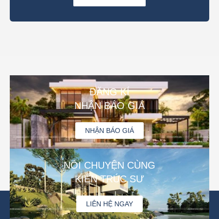
ĐĂNG KÍ
NHẬN BÁO GIÁ
NHẬN BÁO GIÁ
NÓI CHUYỆN CÙNG
KIẾN TRÚC SƯ
LIÊN HỆ NGAY