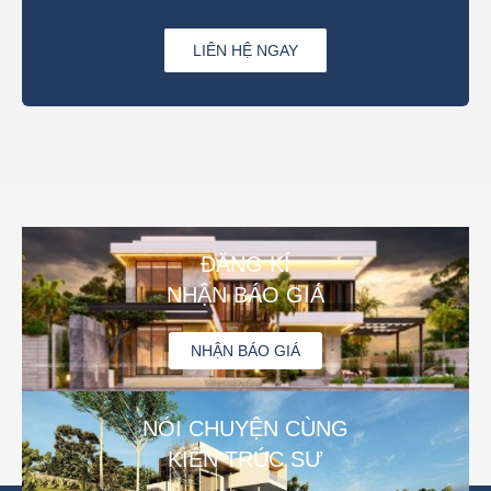
LIÊN HỆ NGAY
ĐĂNG KÍ
NHẬN BÁO GIÁ
NHẬN BÁO GIÁ
NÓI CHUYỆN CÙNG
KIẾN TRÚC SƯ