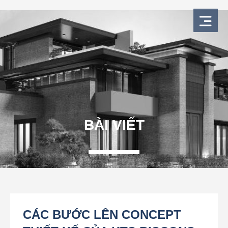
Nhảy
tới
nội
dung
BÀI VIẾT
CÁC BƯỚC LÊN CONCEPT