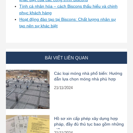
Tính cá nhân hóa – cách Biscons thấu hiểu và chinh
phục khách hàng
Hoạt động đào tạo tại Biscons: Chất lượng nhân sự
tạo nên sự khác biệt
BÀI VIẾT LIÊN QUAN
Các loại móng nhà phổ biến: Hướng
dẫn lựa chọn móng nhà phù hợp
21/11/2024
Hồ sơ xin cấp phép xây dựng hợp
pháp, đầy đủ thủ tục bao gồm những
gì?
21/11/2024