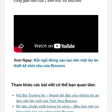
cùng gian nan của 1 kiến trúc sư Biscons.
Xem Ngay:
Đội ngũ đứng sau tạo nên một dự án
thiết kế chỉn chu của Biscons
Tham khảo các bài viết có thể bạn quan tâm:
Kts Bùi Trường An – Người đỡ đầu cho những dự án
làm nên tên tuổi của Tinh Hoa Biscons
Bộ tiêu chuẩn chất lượng thi công – điều làm nên sự
khác biệt của các công trình Biscons