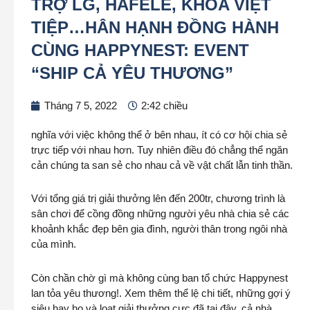
TRỢ LG, HAFELE, KHÓA VIỆT
TIỆP…HÂN HẠNH ĐỒNG HÀNH
CÙNG HAPPYNEST: EVENT
“SHIP CẢ YÊU THƯƠNG”
Tháng 7 5, 2022
2:42 chiều
nghĩa với việc không thể ở bên nhau, ít có cơ hội chia sẻ
trực tiếp với nhau hơn. Tuy nhiên điều đó chẳng thể ngăn
cản chúng ta san sẻ cho nhau cả về vật chất lẫn tinh thần.
Với tổng giá trị giải thưởng lên đến 200tr, chương trình là
sân chơi để cồng đồng những người yêu nhà chia sẻ các
khoảnh khắc đẹp bên gia đình, người thân trong ngôi nhà
của mình.
Còn chần chờ gì mà không cùng ban tổ chức Happynest
lan tỏa yêu thương!. Xem thêm thể lệ chi tiết, những gợi ý
siêu hay ho và loạt giải thưởng cực đã tại đây, cả nhà