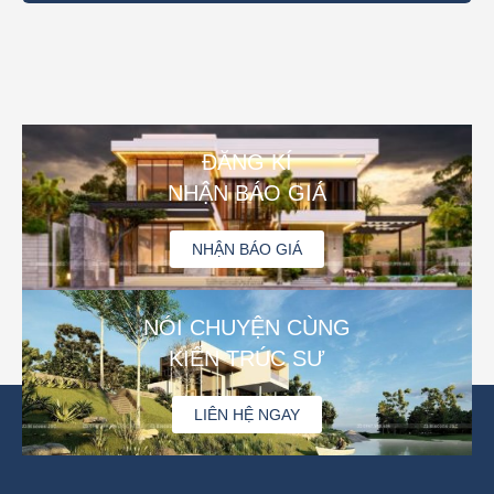
ĐĂNG KÍ
NHẬN BÁO GIÁ
NHẬN BÁO GIÁ
NÓI CHUYỆN CÙNG
KIẾN TRÚC SƯ
LIÊN HỆ NGAY