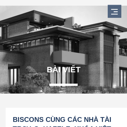
Nhảy
tới
nội
dung
BÀI VIẾT
BISCONS CÙNG CÁC NHÀ TÀI