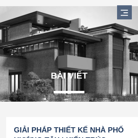
Nhảy
tới
nội
dung
BÀI VIẾT
GIẢI PHÁP THIẾT KẾ NHÀ PHỐ