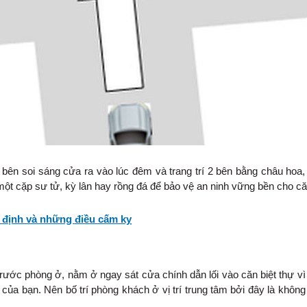
 bên soi sáng cửa ra vào lúc đêm và trang trí 2 bên bằng châu hoa,
ột cặp sư tử, kỳ lân hay rồng đá để bảo vệ an ninh vững bền cho căn
 định và những điều cấm kỵ
ước phòng ở, nằm ở ngay sát cửa chính dẫn lối vào căn biệt thự vì đ
à của bạn. Nên bố trí phòng khách ở vị trí trung tâm bởi đây là khôn