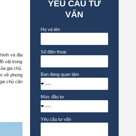
YÊU CẦU TƯ
VẤN
Họ và tên
Số điện thoại
hình và địa
ồ vật trong
của gia chủ.
Ban đang quan tâm
in về phong
gia chủ cần
Mức đầu tư
Yêu cầu tư vấn