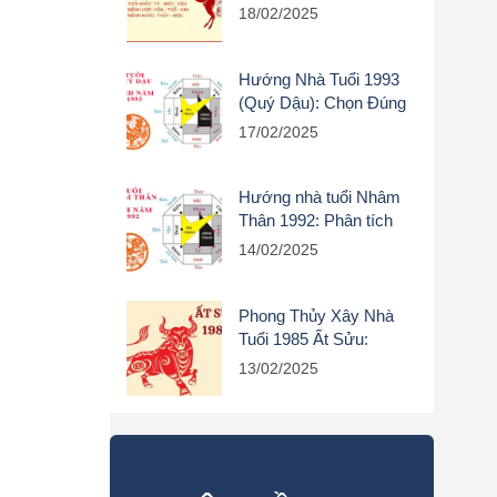
Hướng Nào Đón Tài
18/02/2025
Lộc?
Hướng Nhà Tuổi 1993
(Quý Dậu): Chọn Đúng
Rước Lộc Vào Nhà
17/02/2025
Hướng nhà tuổi Nhâm
Thân 1992: Phân tích
phong thuỷ chi tiết
14/02/2025
Phong Thủy Xây Nhà
Tuổi 1985 Ất Sửu:
Hướng Nhà, Màu Sắc &
13/02/2025
Cách Bố Trí