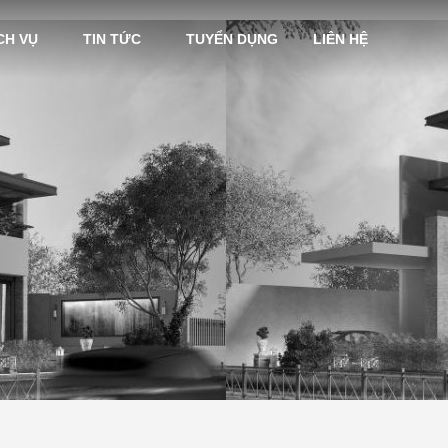
CH VỤ
TIN TỨC
TUYỂN DỤNG
LIÊN HỆ