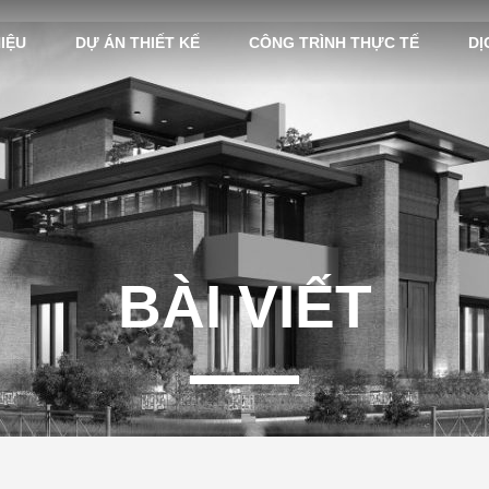
HIỆU
DỰ ÁN THIẾT KẾ
CÔNG TRÌNH THỰC TẾ
DỊ
BÀI VIẾT