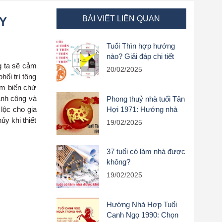
BÀI VIẾT LIÊN QUAN
Y
Tuổi Thìn hợp hướng
nào? Giải đáp chi tiết
g ta sẽ cảm
theo năm sinh
20/02/2025
hối trí tông
cảm biến chứ
hành công và
Phong thuỷ nhà tuổi Tân
Hợi 1971: Hướng nhà
 lộc cho gia
và cách bố trí
y khi thiết
19/02/2025
37 tuổi có làm nhà được
không?
19/02/2025
Hướng Nhà Hợp Tuổi
Canh Ngọ 1990: Chọn