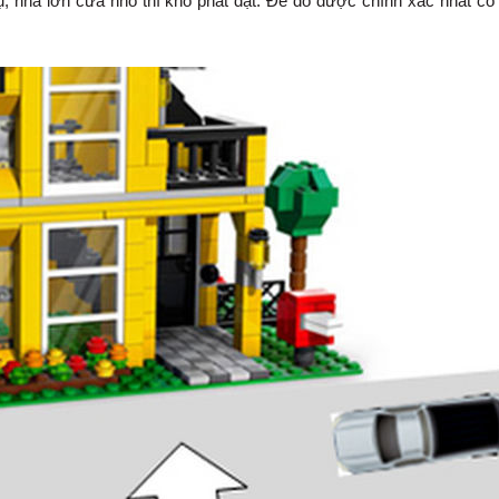
ụ, nhà lớn cửa nhỏ thì khó phát đạt. Để đo được chính xác nhất có t