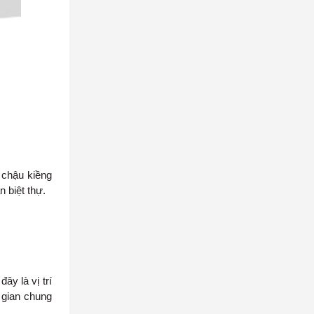
 chậu kiềng
 biệt thự.
ây là vị trí
g gian chung