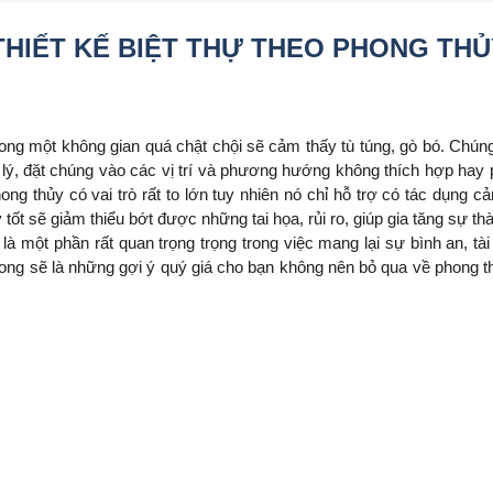
HIẾT KẾ BIỆT THỰ THEO PHONG THỦ
trong một không gian quá chật chội sẽ cảm thấy tù túng, gò bó. Chún
 lý, đặt chúng vào các vị trí và phương hướng không thích hợp hay p
hong thủy có vai trò rất to lớn tuy nhiên nó chỉ hỗ trợ có tác dụng 
ốt sẽ giảm thiểu bớt được những tai họa, rủi ro, giúp gia tăng sự t
à một phần rất quan trọng trọng trong việc mang lại sự bình an, tài
g sẽ là những gợi ý quý giá cho bạn không nên bỏ qua về phong thủ