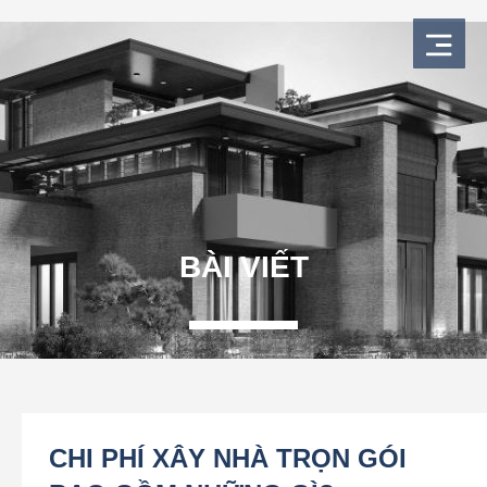
Nhảy
tới
nội
dung
BÀI VIẾT
CHI PHÍ XÂY NHÀ TRỌN GÓI