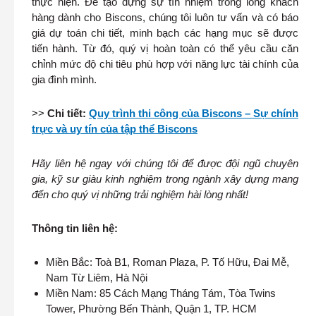
thực hiện. Để tạo dựng sự tín nhiệm trong lòng khách
hàng dành cho Biscons, chúng tôi luôn tư vấn và có báo
giá dự toán chi tiết, minh bạch các hạng mục sẽ được
tiến hành. Từ đó, quý vị hoàn toàn có thể yêu cầu căn
chỉnh mức độ chi tiêu phù hợp với năng lực tài chính của
gia đình mình.
>>
Chi tiết:
Quy trình thi công của Biscons – Sự chính
trực và uy tín của tập thể Biscons
Hãy liên hệ ngay với chúng tôi để được đội ngũ chuyên
gia, kỹ sư giàu kinh nghiệm trong ngành xây dựng mang
đến cho quý vị những trải nghiệm hài lòng nhất!
Thông tin liên hệ:
Miền Bắc: Toà B1, Roman Plaza, P. Tố Hữu, Đai Mễ,
Nam Từ Liêm, Hà Nội
Miền Nam: 85 Cách Mạng Tháng Tám, Tòa Twins
Tower, Phường Bến Thành, Quận 1, TP. HCM