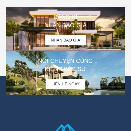
ĐĂNG KÍ
NHẬN BÁO GIÁ
NHẬN BÁO GIÁ
NÓI CHUYỆN CÙNG
KIẾN TRÚC SƯ
LIÊN HỆ NGAY