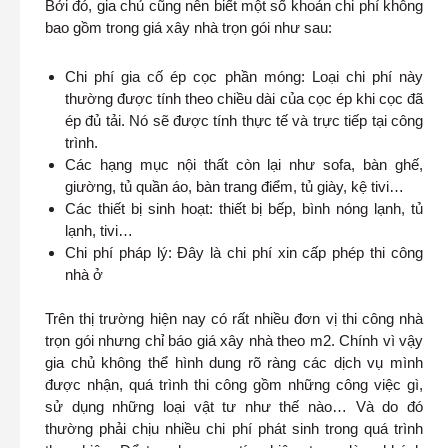
Bởi đó, gia chủ cũng nên biết một số khoản chi phí không
bao gồm trong giá xây nhà trọn gói như sau:
Chi phí gia cố ép cọc phần móng: Loại chi phí này
thường được tính theo chiều dài của cọc ép khi cọc đã
ép đủ tải. Nó sẽ được tính thực tế và trực tiếp tại công
trình.
Các hạng mục nội thất còn lại như sofa, bàn ghế,
giường, tủ quần áo, bàn trang điểm, tủ giày, kệ tivi…
Các thiết bị sinh hoạt: thiết bị bếp, bình nóng lạnh, tủ
lạnh, tivi…
Chi phí pháp lý: Đây là chi phí xin cấp phép thi công
nhà ở
Trên thị trường hiện nay có rất nhiều đơn vị thi công nhà
trọn gói nhưng chỉ báo giá xây nhà theo m2. Chính vì vậy
gia chủ không thể hình dung rõ ràng các dịch vụ mình
được nhận, quá trình thi công gồm những công việc gì,
sử dụng những loại vật tư như thế nào… Và do đó
thường phải chịu nhiều chi phí phát sinh trong quá trình