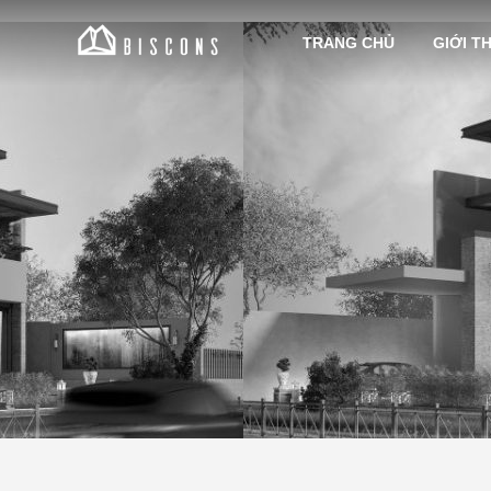
Nhảy
tới
TRANG CHỦ
GIỚI T
nội
dung