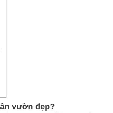
E
 sân vườn đẹp?