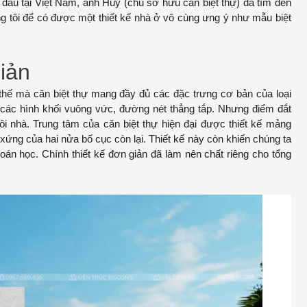
ng đầu tại Việt Nam, anh Huy (chủ sở hữu căn biệt thự) đã tìm đến
g tôi để có được một thiết kế nhà ở vô cùng ưng ý như mẫu biệt
giản
vì thế mà căn biệt thự mang đầy đủ các đặc trưng cơ bản của loại
à các hình khối vuông vức, đường nét thẳng tắp. Nhưng điểm đắt
gôi nhà. Trung tâm của căn biệt thự hiện đại được thiết kế mảng
 xứng của hai nửa bố cục còn lại. Thiết kế này còn khiến chúng ta
oán học. Chính thiết kế đơn giản đã làm nên chất riêng cho tổng