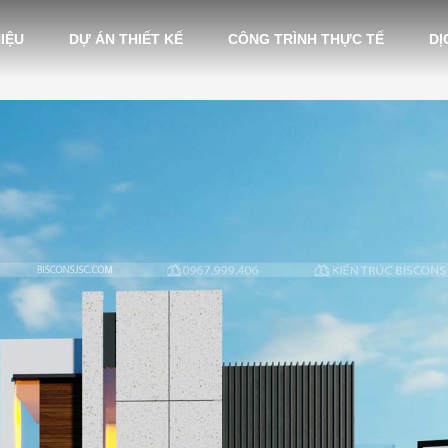
HIỆU
DỰ ÁN THIẾT KẾ
CÔNG TRÌNH THỰC TẾ
DỊ