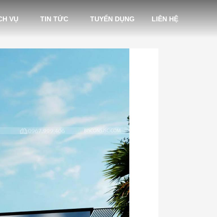
CH VỤ
TIN TỨC
TUYỂN DỤNG
LIÊN HỆ