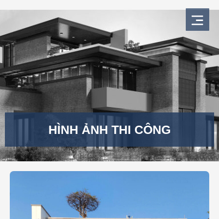
Nhảy
tới
nội
dung
HÌNH ẢNH THI CÔNG