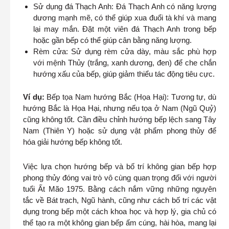
Sử dụng đá Thạch Anh: Đá Thạch Anh có năng lượng
dương mạnh mẽ, có thể giúp xua đuổi tà khí và mang
lại may mắn. Đặt một viên đá Thạch Anh trong bếp
hoặc gần bếp có thể giúp cân bằng năng lượng.
Rèm cửa: Sử dụng rèm cửa dày, màu sắc phù hợp
với mệnh Thủy (trắng, xanh dương, đen) để che chắn
hướng xấu của bếp, giúp giảm thiểu tác động tiêu cực.
Ví dụ:
Bếp tọa Nam hướng Bắc (Họa Hại): Tương tự, dù
hướng Bắc là Họa Hại, nhưng nếu tọa ở Nam (Ngũ Quỷ)
cũng không tốt. Cần điều chỉnh hướng bếp lệch sang Tây
Nam (Thiên Y) hoặc sử dụng vật phẩm phong thủy để
hóa giải hướng bếp không tốt.
Việc lựa chọn hướng bếp và bố trí không gian bếp hợp
phong thủy đóng vai trò vô cùng quan trọng đối với người
tuổi Ất Mão 1975. Bằng cách nắm vững những nguyên
tắc về Bát trạch, Ngũ hành, cũng như cách bố trí các vật
dụng trong bếp một cách khoa học và hợp lý, gia chủ có
thể tạo ra một không gian bếp ấm cúng, hài hòa, mang lại