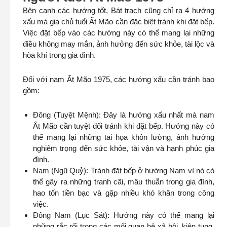
Bên cạnh các hướng tốt, Bát trạch cũng chỉ ra 4 hướng
xấu mà gia chủ tuổi Ất Mão cần đặc biệt tránh khi đặt bếp.
Việc đặt bếp vào các hướng này có thể mang lại những
điều không may mắn, ảnh hưởng đến sức khỏe, tài lộc và
hòa khí trong gia đình.
Đối với nam Ất Mão 1975, các hướng xấu cần tránh bao
gồm:
Đông (Tuyệt Mệnh): Đây là hướng xấu nhất mà nam
Ất Mão cần tuyệt đối tránh khi đặt bếp. Hướng này có
thể mang lại những tai họa khôn lường, ảnh hưởng
nghiêm trọng đến sức khỏe, tài vận và hạnh phúc gia
đình.
Nam (Ngũ Quỷ): Tránh đặt bếp ở hướng Nam vì nó có
thể gây ra những tranh cãi, mâu thuẫn trong gia đình,
hao tốn tiền bạc và gặp nhiều khó khăn trong công
việc.
Đông Nam (Lục Sát): Hướng này có thể mang lại
những rắc rối trong các mối quan hệ xã hội, kiện tụng,