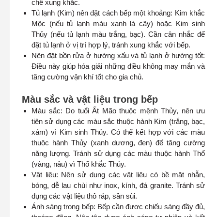
chế xung khắc.
Tủ lạnh (Kim) nên đặt cách bếp một khoảng: Kim khắc
Mộc (nếu tủ lạnh màu xanh lá cây) hoặc Kim sinh
Thủy (nếu tủ lạnh màu trắng, bạc). Cần cân nhắc để
đặt tủ lạnh ở vị trí hợp lý, tránh xung khắc với bếp.
Nên đặt bồn rửa ở hướng xấu và tủ lạnh ở hướng tốt:
Điều này giúp hóa giải những điều không may mắn và
tăng cường vận khí tốt cho gia chủ.
Màu sắc và vật liệu trong bếp
Màu sắc: Do tuổi Ất Mão thuộc mệnh Thủy, nên ưu
tiên sử dụng các màu sắc thuộc hành Kim (trắng, bạc,
xám) vì Kim sinh Thủy. Có thể kết hợp với các màu
thuộc hành Thủy (xanh dương, đen) để tăng cường
năng lượng. Tránh sử dụng các màu thuộc hành Thổ
(vàng, nâu) vì Thổ khắc Thủy.
Vật liệu: Nên sử dụng các vật liệu có bề mặt nhẵn,
bóng, dễ lau chùi như inox, kính, đá granite. Tránh sử
dụng các vật liệu thô ráp, sần sùi.
Ánh sáng trong bếp: Bếp cần được chiếu sáng đầy đủ,