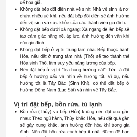
để hóa giải.
Không đặt bếp đối diện nhà vệ sinh: Nhà vệ sinh là nơi
chứa nhiều uế khí, nếu đặt bếp đối diện sẽ ảnh hưởng
đến vệ sinh và sức khỏe của các thành viên gia đình.
Không đặt bếp dưới xà ngang: Xà ngang đè lên bếp sẽ
tạo cảm giác nặng nề, áp lực, ảnh hưởng đến vận khí
của gia đình.
Không đặt bếp ở vị trí trung tâm nhà: Bếp thuộc hành
Hỏa, nếu đặt ở trung tâm nhà (Thổ) sẽ tạo thành thế
Hỏa sinh Thổ, làm suy yếu năng lượng của bếp.
Nên đặt bếp ở vị trí “tọa hung hướng cát”: Tức là đặt
bếp ở hướng xấu và nhìn về hướng tốt. Ví dụ, nếu
hướng tốt là Tây Bắc (Sinh Khí), có thể đặt bếp ở
hướng Đông Nam (Lục Sát) và nhìn về Tây Bắc.
Vị trí đặt bếp, bồn rửa, tủ lạnh
Bồn rửa (Thủy) và bếp (Hỏa) không nên đặt quá gần
nhau: Theo ngũ hành, Thủy khắc Hỏa, nếu đặt quá gần
sẽ gây xung khắc, ảnh hưởng đến hòa khí trong gia
đình. Nên đặt bồn rửa cách bếp ít nhất 60cm để hạn