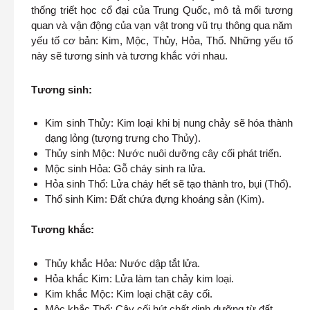
thống triết học cổ đại của Trung Quốc, mô tả mối tương
quan và vận động của vạn vật trong vũ trụ thông qua năm
yếu tố cơ bản: Kim, Mộc, Thủy, Hỏa, Thổ. Những yếu tố
này sẽ tương sinh và tương khắc với nhau.
Tương sinh:
Kim sinh Thủy: Kim loại khi bị nung chảy sẽ hóa thành
dạng lỏng (tượng trưng cho Thủy).
Thủy sinh Mộc: Nước nuôi dưỡng cây cối phát triển.
Mộc sinh Hỏa: Gỗ cháy sinh ra lửa.
Hỏa sinh Thổ: Lửa cháy hết sẽ tạo thành tro, bụi (Thổ).
Thổ sinh Kim: Đất chứa đựng khoáng sản (Kim).
Tương khắc:
Thủy khắc Hỏa: Nước dập tắt lửa.
Hỏa khắc Kim: Lửa làm tan chảy kim loại.
Kim khắc Mộc: Kim loại chặt cây cối.
Mộc khắc Thổ: Cây cối hút chất dinh dưỡng từ đất.