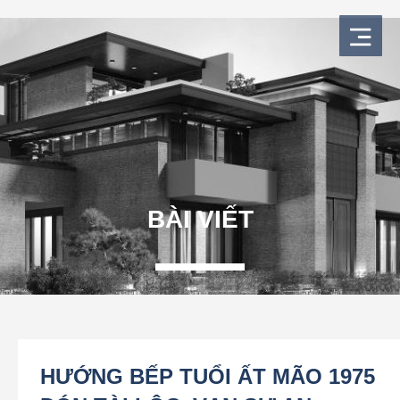
Nhảy
tới
nội
dung
BÀI VIẾT
HƯỚNG BẾP TUỔI ẤT MÃO 1975