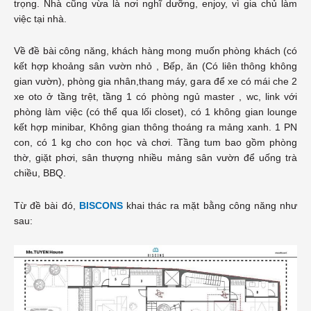
trọng. Nhà cũng vừa là nơi nghĩ dưỡng, enjoy, vì gia chủ làm
việc tại nhà.
Về đề bài công năng, khách hàng mong muốn phòng khách (có
kết hợp khoảng sân vườn nhỏ , Bếp, ăn (Có liên thông không
gian vườn), phòng gia nhân,thang máy, gara để xe có mái che 2
xe oto ở tầng trệt, tầng 1 có phòng ngủ master , wc, link với
phòng làm việc (có thể qua lối closet), có 1 không gian lounge
kết hợp minibar, Không gian thông thoáng ra mảng xanh. 1 PN
con, có 1 kg cho con học và chơi. Tầng tum bao gồm phòng
thờ, giặt phơi, sân thượng nhiều mảng sân vườn để uống trà
chiều, BBQ.
Từ đề bài đó,
BISCONS
khai thác ra mặt bằng công năng như
sau: