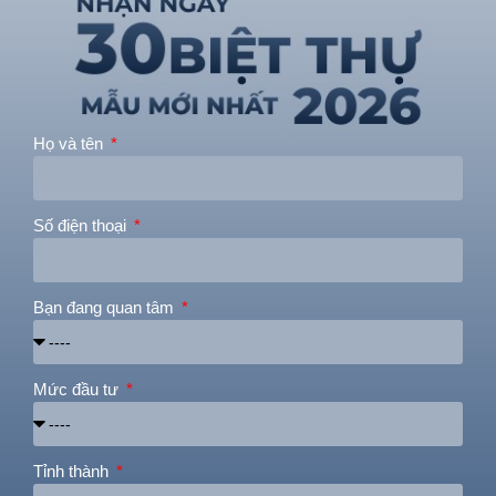
Họ và tên
Số điện thoại
Bạn đang quan tâm
Mức đầu tư
Tỉnh thành