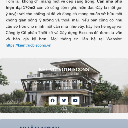
Tóm lại, không chỉ mang một vẻ đẹp sang trọng.
Căn nhà phố
hiện đại 170m2
còn vô cùng tiện nghi, hiện đại. Đây là một gợi
ý tuyệt vời cho những ai đã và đang có mong muốn sở hữu một
không gian sống lý tưởng và thoải mái. Nếu bạn cũng có nhu
cầu sở hữu cho mình một căn nhà như vậy, hãy liên hệ ngay với
Công ty Cổ phần Thiết kế và Xây dựng Biscons để được tư vấn
và báo giá kỹ hơn. Mọi thông tin liên hệ tại Website:
https://kientrucbiscons.vn
KẾT NỐI VỚI BISCONS
Trải nghiệm ngay giải pháp số 1 Việt Nam về thiết kế và xây
dựng nhà
F
T
Y
a
w
o
c
i
u
e
t
t
b
t
u
o
e
b
o
r
e
k