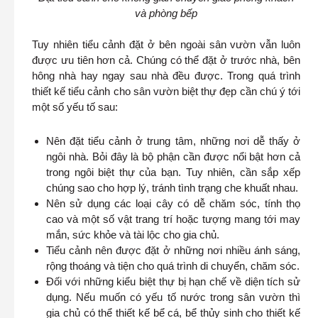
và phòng bếp
Tuy nhiên tiểu cảnh đặt ở bên ngoài sân vườn vẫn luôn
được ưu tiên hơn cả. Chúng có thể đặt ở trước nhà, bên
hông nhà hay ngay sau nhà đều được. Trong quá trình
thiết kế tiểu cảnh cho sân vườn biệt thự đẹp cần chú ý tới
một số yếu tố sau:
Nên đặt tiểu cảnh ở trung tâm, những nơi dễ thấy ở
ngôi nhà. Bỏi đây là bộ phận cần được nổi bật hơn cả
trong ngôi biệt thự của bạn. Tuy nhiên, cần sắp xếp
chúng sao cho hợp lý, tránh tình trạng che khuất nhau.
Nên sử dụng các loại cây có dễ chăm sóc, tính thọ
cao và một số vật trang trí hoặc tượng mang tới may
mắn, sức khỏe và tài lộc cho gia chủ.
Tiểu cảnh nên được đặt ở những nơi nhiều ánh sáng,
rộng thoáng và tiện cho quá trình di chuyển, chăm sóc.
Đối với những kiểu biệt thự bị hạn chế về diện tích sử
dụng. Nếu muốn có yếu tố nước trong sân vườn thì
gia chủ có thể thiết kế bể cá, bể thủy sinh cho thiết kế