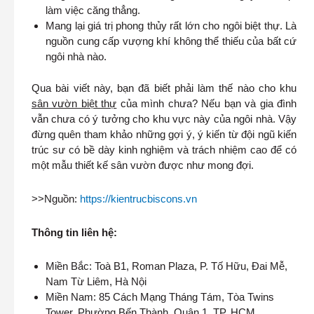
làm việc căng thẳng.
Mang lại giá trị phong thủy rất lớn cho ngôi biệt thự. Là
nguồn cung cấp vượng khí không thể thiếu của bất cứ
ngôi nhà nào.
Qua bài viết này, bạn đã biết phải làm thế nào cho khu
sân vườn biệt thự
của mình chưa? Nếu bạn và gia đình
vẫn chưa có ý tưởng cho khu vực này của ngôi nhà. Vậy
đừng quên tham khảo những gợi ý, ý kiến từ đội ngũ kiến
trúc sư có bề dày kinh nghiệm và trách nhiệm cao để có
một mẫu thiết kế sân vườn được như mong đợi.
>>Nguồn:
https://kientrucbiscons.vn
Thông tin liên hệ:
Miền Bắc: Toà B1, Roman Plaza, P. Tố Hữu, Đai Mễ,
Nam Từ Liêm, Hà Nội
Miền Nam: 85 Cách Mạng Tháng Tám, Tòa Twins
Tower, Phường Bến Thành, Quận 1, TP. HCM