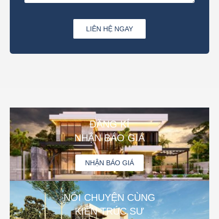
LIÊN HỆ NGAY
ĐĂNG KÍ
NHẬN BÁO GIÁ
NHẬN BÁO GIÁ
NÓI CHUYỆN CÙNG
KIẾN TRÚC SƯ