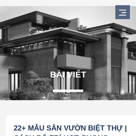
Nhảy
tới
nội
dung
BÀI VIẾT
22+ MẪU SÂN VƯỜN BIỆT THỰ |