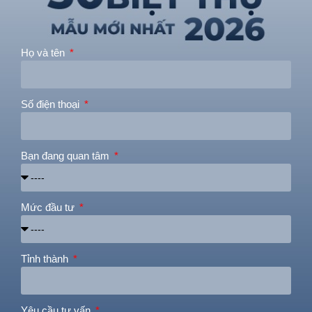
Họ và tên
Số điện thoại
Bạn đang quan tâm
Mức đầu tư
Tỉnh thành
Yêu cầu tư vấn