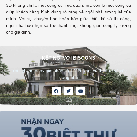
3D không chỉ là một công cụ trực quan, mà còn là một công cụ
giúp khách hàng hình dung rõ ràng về ngôi nhà tương lai của
mình. Với sự chuyển hóa hoàn hảo giữa thiết kế và thi công,
ngôi nhà hứa hẹn sẽ trở thành một không gian sống lý tưởng
cho gia đình.
KẾT NỐI VỚI BISCONS
Trải nghiệm ngay giải pháp số 1 Việt Nam về thiết kế và xây
dựng nhà
F
T
Y
a
w
o
c
i
u
e
t
t
b
t
u
o
e
b
o
r
e
k