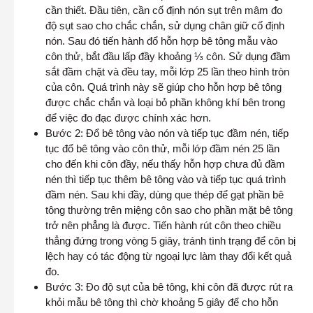
cần thiết. Đầu tiên, cần cố định nón sụt trên mâm đo
độ sụt sao cho chắc chắn, sử dụng chân giữ cố định
nón. Sau đó tiến hành đổ hỗn hợp bê tông mẫu vào
côn thử, bắt đầu lấp đầy khoảng ⅓ côn. Sử dụng đầm
sắt đầm chặt và đều tay, mỗi lớp 25 lần theo hình tròn
của côn. Quá trình này sẽ giúp cho hỗn hợp bê tông
được chắc chắn và loại bỏ phần không khí bên trong
để việc đo đạc được chính xác hơn.
Bước 2: Đổ bê tông vào nón và tiếp tục đầm nén, tiếp
tục đổ bê tông vào côn thử, mỗi lớp đầm nén 25 lần
cho đến khi côn đầy, nếu thấy hỗn hợp chưa đủ đầm
nén thì tiếp tục thêm bê tông vào và tiếp tục quá trình
đầm nén. Sau khi đầy, dùng que thép để gạt phần bê
tông thường trên miệng côn sao cho phần mặt bê tông
trở nên phẳng là được. Tiến hành rút côn theo chiều
thẳng đứng trong vòng 5 giây, tránh tình trạng để côn bị
lệch hay có tác động từ ngoại lực làm thay đổi kết quả
đo.
Bước 3: Đo độ sụt của bê tông, khi côn đã được rút ra
khỏi mẫu bê tông thì chờ khoảng 5 giây để cho hỗn