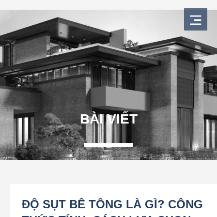
Nhảy
tới
nội
dung
BÀI VIẾT
ĐỘ SỤT BÊ TÔNG LÀ GÌ? CÔNG