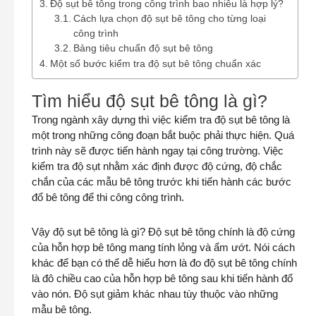
Độ sụt bê tông trong công trình bao nhiêu là hợp lý?
Cách lựa chọn độ sụt bê tông cho từng loại
công trình
Bảng tiêu chuẩn độ sụt bê tông
Một số bước kiểm tra độ sụt bê tông chuẩn xác
Tìm hiểu độ sụt bê tông là gì?
Trong ngành xây dựng thì việc kiểm tra độ sụt bê tông là
một trong những công đoạn bắt buộc phải thực hiện. Quá
trình này sẽ được tiến hành ngay tại công trường. Việc
kiểm tra độ sụt nhằm xác định được độ cứng, độ chắc
chắn của các mẫu bê tông trước khi tiến hành các bước
đổ bê tông để thi công công trình.
Vậy độ sụt bê tông là gì? Độ sụt bê tông chính là độ cứng
của hỗn hợp bê tông mang tính lỏng và ẩm ướt. Nói cách
khác để bạn có thể dễ hiểu hơn là đo độ sụt bê tông chính
là đô chiều cao của hỗn hợp bê tông sau khi tiến hành đổ
vào nón. Độ sụt giảm khác nhau tùy thuộc vào những
mẫu bê tông.