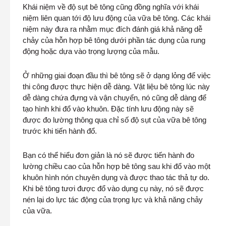
Khái niệm về độ sụt bê tông cũng đồng nghĩa với khái
niệm liên quan tới độ lưu động của vữa bê tông. Các khái
niệm này đưa ra nhằm mục đích đánh giá khả năng dễ
chảy của hỗn hợp bê tông dưới phần tác dụng của rung
động hoặc dựa vào trọng lượng của mẫu.
Ở những giai đoạn đầu thì bê tông sẽ ở dạng lỏng để việc
thi công được thực hiện dễ dàng. Vật liệu bê tông lúc này
dễ dàng chứa đựng và vận chuyển, nó cũng dễ dàng để
tạo hình khi đổ vào khuôn. Đặc tính lưu động này sẽ
được đo lường thông qua chỉ số độ sụt của vữa bê tông
trước khi tiến hành đổ.
Bạn có thể hiểu đơn giản là nó sẽ được tiến hành đo
lường chiều cao của hỗn hợp bê tông sau khi đổ vào một
khuôn hình nón chuyên dụng và được thao tác thả tự do.
Khi bê tông tươi được đổ vào dụng cụ này, nó sẽ được
nén lại do lực tác động của trọng lực và khả năng chảy
của vữa.